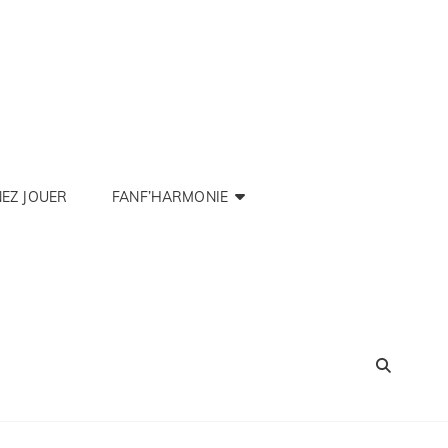
EZ JOUER
FANF’HARMONIE
SEA