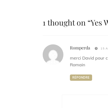
l’article
1 thought on “
Yes 
says:
Romperda
15 
merci David pour ce
Romain
RÉPONDRE