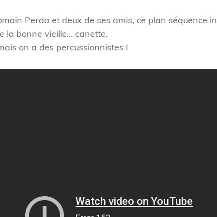
Romain Perda et deux de ses amis, ce plan séquence in
e la bonne vieille… canette.
mais on a des percussionnistes !