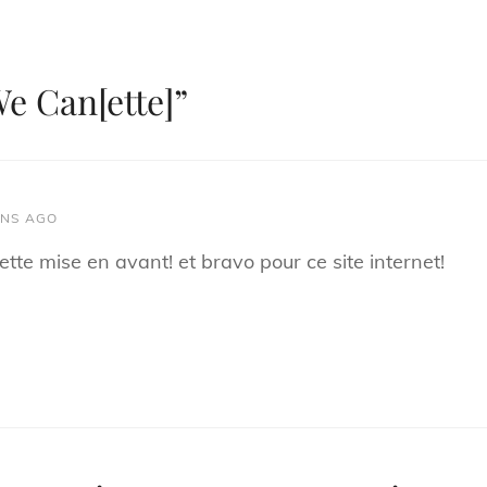
We Can[ette]
”
ANS AGO
tte mise en avant! et bravo pour ce site internet!