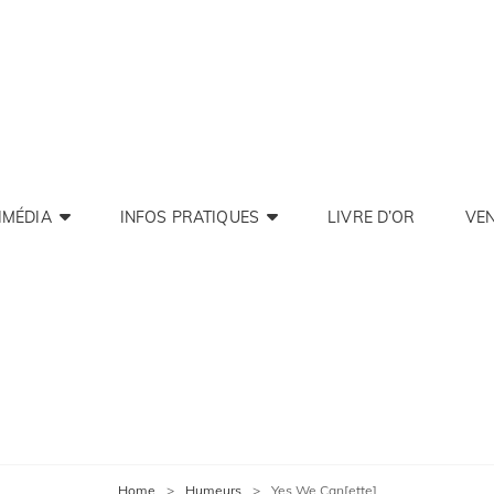
IE DE PONTOISE
Pontoise
IMÉDIA
INFOS PRATIQUES
LIVRE D’OR
VEN
Home
>
Humeurs
>
Yes We Can[ette]