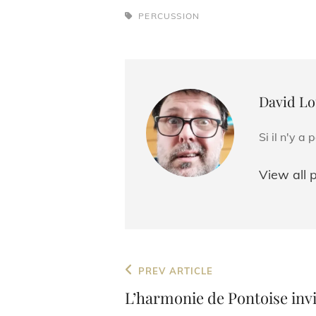
TAGS,
PERCUSSION
Author:
David Lo
Si il n'y a
View all 
Navigation
Previous
PREV ARTICLE
de
Post
L’harmonie de Pontoise invi