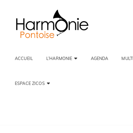
HARMON
163 Ans De Musique À 
ACCUEIL
L’HARMONIE
AGENDA
MULT
ESPACE ZICOS