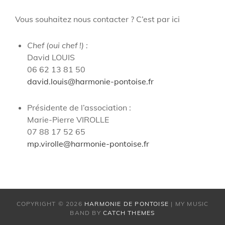
Vous souhaitez nous contacter ? C’est par ici
Chef (oui chef !) :
David LOUIS
06 62 13 81 50
david.louis@harmonie-pontoise.fr
Présidente de l’association :
Marie-Pierre VIROLLE
07 88 17 52 65
mp.virolle@harmonie-pontoise.fr
COPYRIGHT © 2026
HARMONIE DE PONTOISE
|
MY MUSIC
BAND BY
CATCH THEMES