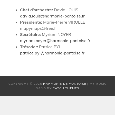
Chef d’orchestre:
David LOUIS
david
.louis@harmonie-pontoise.
fr
Présidente:
Marie-Pierre VIROLLE
mapymaps@free.fr
Secrétaire:
Myriam NOYER
myriam.noyer@harmonie-pontoise.fr
Trésorier:
Patrice PYL
patrice.pyl@harmonie-
pontoise.fr
COPYRIGHT © 2026
HARMONIE DE PONTOISE
|
MY MUSIC
BAND BY
CATCH THEMES