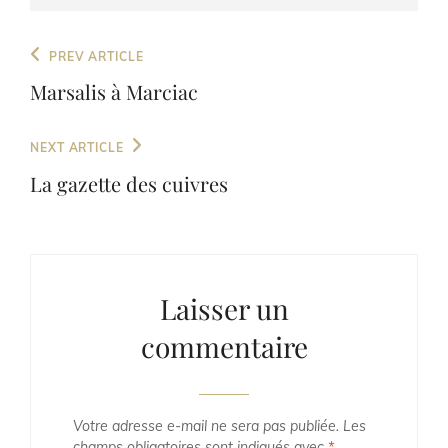
Navigation
Previous
PREV ARTICLE
de
Post
Marsalis à Marciac
l’article
Next
NEXT ARTICLE
Post
La gazette des cuivres
Laisser un
commentaire
Votre adresse e-mail ne sera pas publiée.
Les
champs obligatoires sont indiqués avec
*