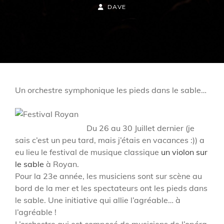
ON
BY
BYLINE
DAVE
LINE
Un orchestre symphonique les pieds dans le sable…
Du 26 au 30 Juillet dernier (je
sais c’est un peu tard, mais j’étais en vacances :)) a
eu lieu le festival de musique classique
un violon sur
le sable
à Royan.
Pour la 23e année, les musiciens sont sur scène au
bord de la mer et les spectateurs ont les pieds dans
le sable. Une initiative qui allie l’agréable… à
l’agréable !
L’orchestre qui est composé de musiciens de l’opéra