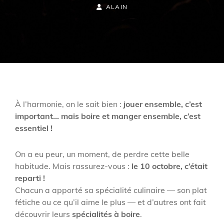
ON
BY
BYLINE
ALAIN
LINE
À l’harmonie, on le sait bien :
jouer ensemble, c’est
important… mais boire et manger ensemble, c’est
essentiel !
On a eu peur, un moment, de perdre cette belle
habitude. Mais rassurez-vous :
le 10 octobre, c’était
reparti !
Chacun a apporté sa spécialité culinaire — son plat
fétiche ou ce qu’il aime le plus — et d’autres ont fait
découvrir leurs
spécialités à boire
.