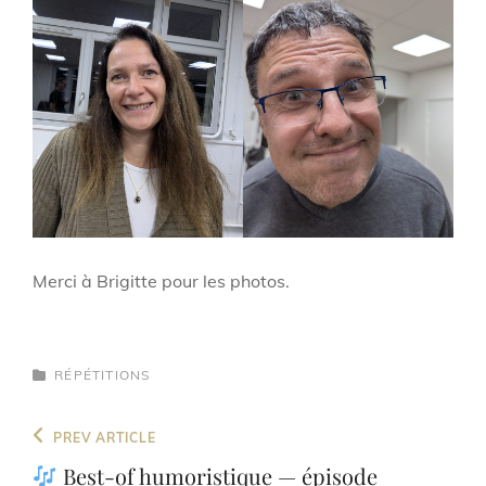
Merci à Brigitte pour les photos.
CATEGORIES
RÉPÉTITIONS
Navigation
Previous
PREV ARTICLE
de
Post
Best-of humoristique — épisode