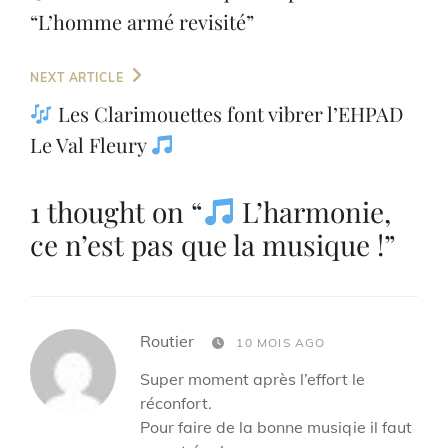
l’article
“L’homme armé revisité”
Next
NEXT ARTICLE
Post
Les Clarimouettes font vibrer l’EHPAD
Le Val Fleury
1 thought on “
L’harmonie,
ce n’est pas que la musique !
”
says:
Routier
10 MOIS AGO
Super moment après l’effort le
réconfort.
Pour faire de la bonne musiqie il faut