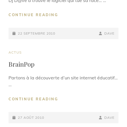
DJ D@ve a trouvé le logiciel qui tue sa race… …
AUDIOTOOL
CONTINUE READING
POSTED-
BY
BYLINE
22 SEPTEMBRE 2010
DAVE
ON
LINE
CAT
ACTUS
LINKS
BrainPop
Partons à la découverte d’un site internet éducatif…
…
BRAINPOP
CONTINUE READING
POSTED-
BY
BYLINE
27 AOÛT 2010
DAVE
ON
LINE