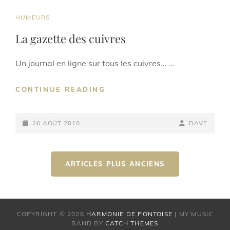
CAT
HUMEURS
LINKS
La gazette des cuivres
Un journal en ligne sur tous les cuivres… …
LA
CONTINUE READING
GAZETTE
DES
POSTED-
CUIVRES
BY
BYLINE
26 AOÛT 2010
DAVE
ON
LINE
Navigation
ARTICLES PLUS ANCIENS
des
articles
COPYRIGHT © 2026
HARMONIE DE PONTOISE
|
MY MUSIC
BAND BY
CATCH THEMES