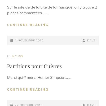
Sur le site de de la cité de la musique, on y trouve 2
pièces commentées… …
CONCERT
CONTINUE READING
COMMENTÉ
POSTED-
BY
BYLINE
1 NOVEMBRE 2010
DAVE
ON
LINE
CAT
HUMEURS
LINKS
Partitions pour Cuivres
Merci qui ? merci Homer Simpson… …
PARTITIONS
CONTINUE READING
POUR
CUIVRES
POSTED-
BY
BYLINE
22 OCTOBRE 2010
DAVE