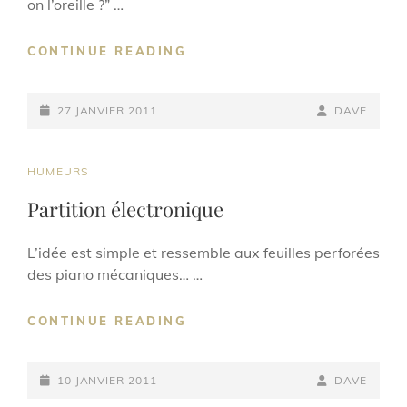
on l’oreille ?” …
TRAVAILLER
CONTINUE READING
SON
OREILLE
POSTED-
BY
BYLINE
27 JANVIER 2011
DAVE
ON
LINE
CAT
HUMEURS
LINKS
Partition électronique
L’idée est simple et ressemble aux feuilles perforées
des piano mécaniques… …
PARTITION
CONTINUE READING
ÉLECTRONIQUE
POSTED-
BY
BYLINE
10 JANVIER 2011
DAVE
ON
LINE