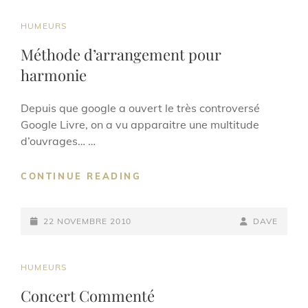
CAT
HUMEURS
LINKS
Méthode d’arrangement pour
harmonie
Depuis que google a ouvert le très controversé
Google Livre, on a vu apparaitre une multitude
d’ouvrages… …
MÉTHODE
CONTINUE READING
D’ARRANGEMENT
POUR
POSTED-
HARMONIE
BY
BYLINE
22 NOVEMBRE 2010
DAVE
ON
LINE
CAT
HUMEURS
LINKS
Concert Commenté