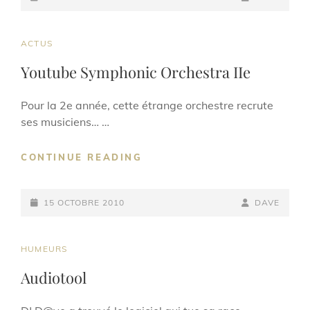
ON
LINE
CAT
ACTUS
LINKS
Youtube Symphonic Orchestra IIe
Pour la 2e année, cette étrange orchestre recrute
ses musiciens… …
YOUTUBE
CONTINUE READING
SYMPHONIC
ORCHESTRA
POSTED-
IIE
BY
BYLINE
15 OCTOBRE 2010
DAVE
ON
LINE
CAT
HUMEURS
LINKS
Audiotool