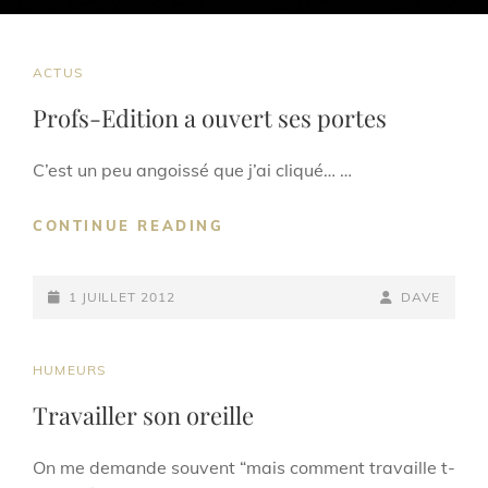
CAT
ACTUS
LINKS
Profs-Edition a ouvert ses portes
C’est un peu angoissé que j’ai cliqué… …
PROFS-
CONTINUE READING
EDITION
A
POSTED-
OUVERT
BY
BYLINE
1 JUILLET 2012
DAVE
SES
ON
LINE
PORTES
CAT
HUMEURS
LINKS
Travailler son oreille
On me demande souvent “mais comment travaille t-