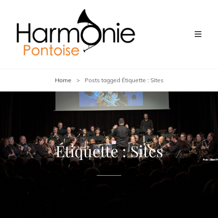
Home
>
Posts tagged
Étiquette :
Sites
Étiquette :
Sites